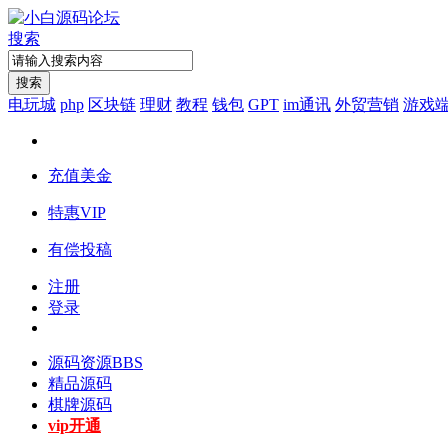
搜索
搜索
电玩城
php
区块链
理财
教程
钱包
GPT
im通讯
外贸营销
游戏
充值美金
特惠VIP
有偿投稿
注册
登录
源码资源
BBS
精品源码
棋牌源码
vip开通