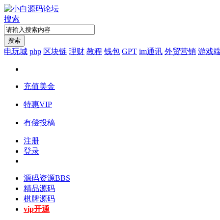
搜索
搜索
电玩城
php
区块链
理财
教程
钱包
GPT
im通讯
外贸营销
游戏
充值美金
特惠VIP
有偿投稿
注册
登录
源码资源
BBS
精品源码
棋牌源码
vip开通