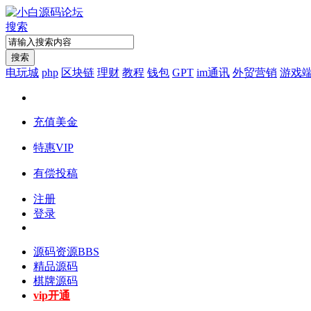
搜索
搜索
电玩城
php
区块链
理财
教程
钱包
GPT
im通讯
外贸营销
游戏
充值美金
特惠VIP
有偿投稿
注册
登录
源码资源
BBS
精品源码
棋牌源码
vip开通