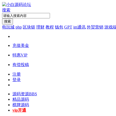
搜索
搜索
电玩城
php
区块链
理财
教程
钱包
GPT
im通讯
外贸营销
游戏
充值美金
特惠VIP
有偿投稿
注册
登录
源码资源
BBS
精品源码
棋牌源码
vip开通