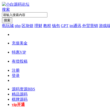
搜索
搜索
电玩城
php
区块链
理财
教程
钱包
GPT
im通讯
外贸营销
游戏
充值美金
特惠VIP
有偿投稿
注册
登录
源码资源
BBS
精品源码
棋牌源码
vip开通