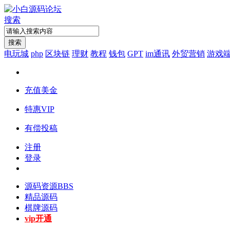
搜索
搜索
电玩城
php
区块链
理财
教程
钱包
GPT
im通讯
外贸营销
游戏
充值美金
特惠VIP
有偿投稿
注册
登录
源码资源
BBS
精品源码
棋牌源码
vip开通