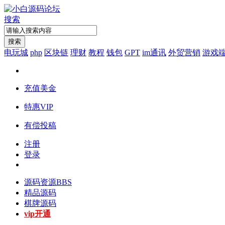
搜索
搜索
电玩城
php
区块链
理财
教程
钱包
GPT
im通讯
外贸营销
游戏
充值美金
特惠VIP
有偿投稿
注册
登录
源码资源
BBS
精品源码
棋牌源码
vip开通