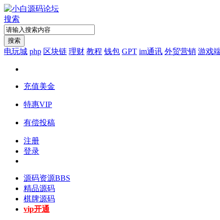
搜索
搜索
电玩城
php
区块链
理财
教程
钱包
GPT
im通讯
外贸营销
游戏
充值美金
特惠VIP
有偿投稿
注册
登录
源码资源
BBS
精品源码
棋牌源码
vip开通