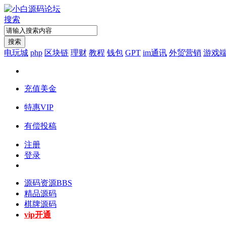
搜索
搜索
电玩城
php
区块链
理财
教程
钱包
GPT
im通讯
外贸营销
游戏
充值美金
特惠VIP
有偿投稿
注册
登录
源码资源
BBS
精品源码
棋牌源码
vip开通