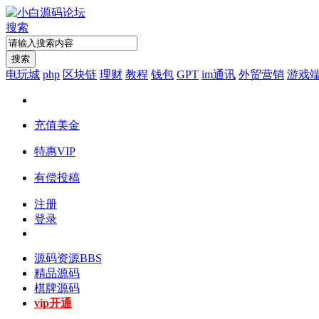
搜索
搜索
电玩城
php
区块链
理财
教程
钱包
GPT
im通讯
外贸营销
游戏
充值美金
特惠VIP
有偿投稿
注册
登录
源码资源
BBS
精品源码
棋牌源码
vip开通