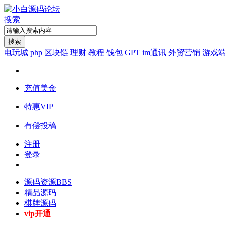
搜索
搜索
电玩城
php
区块链
理财
教程
钱包
GPT
im通讯
外贸营销
游戏
充值美金
特惠VIP
有偿投稿
注册
登录
源码资源
BBS
精品源码
棋牌源码
vip开通