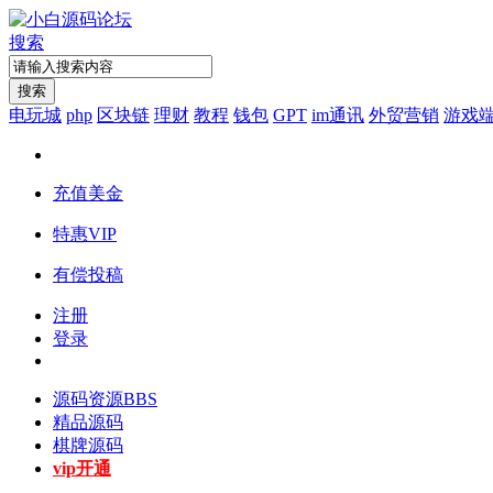
搜索
搜索
电玩城
php
区块链
理财
教程
钱包
GPT
im通讯
外贸营销
游戏
充值美金
特惠VIP
有偿投稿
注册
登录
源码资源
BBS
精品源码
棋牌源码
vip开通