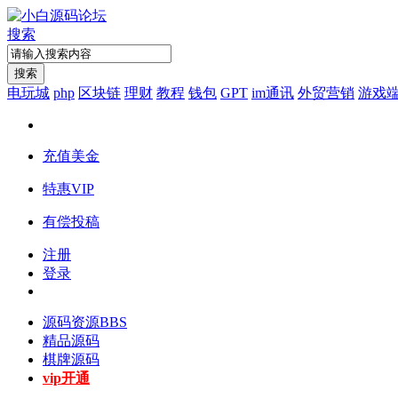
搜索
搜索
电玩城
php
区块链
理财
教程
钱包
GPT
im通讯
外贸营销
游戏
充值美金
特惠VIP
有偿投稿
注册
登录
源码资源
BBS
精品源码
棋牌源码
vip开通