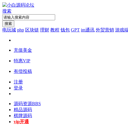
搜索
搜索
电玩城
php
区块链
理财
教程
钱包
GPT
im通讯
外贸营销
游戏
充值美金
特惠VIP
有偿投稿
注册
登录
源码资源
BBS
精品源码
棋牌源码
vip开通