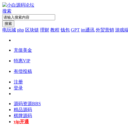
搜索
搜索
电玩城
php
区块链
理财
教程
钱包
GPT
im通讯
外贸营销
游戏
充值美金
特惠VIP
有偿投稿
注册
登录
源码资源
BBS
精品源码
棋牌源码
vip开通