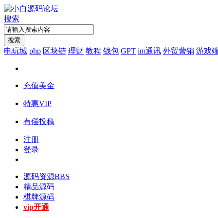
搜索
搜索
电玩城
php
区块链
理财
教程
钱包
GPT
im通讯
外贸营销
游戏
充值美金
特惠VIP
有偿投稿
注册
登录
源码资源
BBS
精品源码
棋牌源码
vip开通