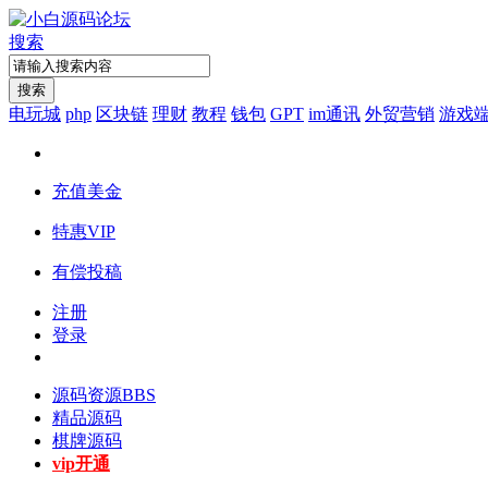
搜索
搜索
电玩城
php
区块链
理财
教程
钱包
GPT
im通讯
外贸营销
游戏
充值美金
特惠VIP
有偿投稿
注册
登录
源码资源
BBS
精品源码
棋牌源码
vip开通