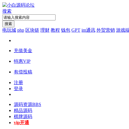
搜索
搜索
电玩城
php
区块链
理财
教程
钱包
GPT
im通讯
外贸营销
游戏
充值美金
特惠VIP
有偿投稿
注册
登录
源码资源
BBS
精品源码
棋牌源码
vip开通