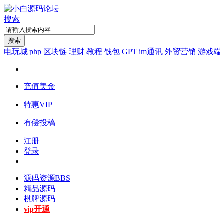
搜索
搜索
电玩城
php
区块链
理财
教程
钱包
GPT
im通讯
外贸营销
游戏
充值美金
特惠VIP
有偿投稿
注册
登录
源码资源
BBS
精品源码
棋牌源码
vip开通