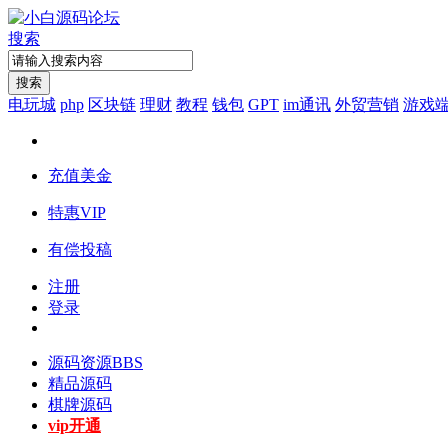
搜索
搜索
电玩城
php
区块链
理财
教程
钱包
GPT
im通讯
外贸营销
游戏
充值美金
特惠VIP
有偿投稿
注册
登录
源码资源
BBS
精品源码
棋牌源码
vip开通