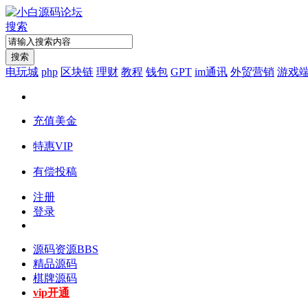
搜索
搜索
电玩城
php
区块链
理财
教程
钱包
GPT
im通讯
外贸营销
游戏
充值美金
特惠VIP
有偿投稿
注册
登录
源码资源
BBS
精品源码
棋牌源码
vip开通