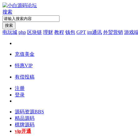
搜索
搜索
电玩城
php
区块链
理财
教程
钱包
GPT
im通讯
外贸营销
游戏
充值美金
特惠VIP
有偿投稿
注册
登录
源码资源
BBS
精品源码
棋牌源码
vip开通