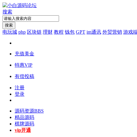
搜索
搜索
电玩城
php
区块链
理财
教程
钱包
GPT
im通讯
外贸营销
游戏
充值美金
特惠VIP
有偿投稿
注册
登录
源码资源
BBS
精品源码
棋牌源码
vip开通