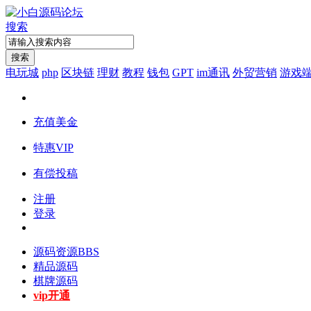
搜索
搜索
电玩城
php
区块链
理财
教程
钱包
GPT
im通讯
外贸营销
游戏
充值美金
特惠VIP
有偿投稿
注册
登录
源码资源
BBS
精品源码
棋牌源码
vip开通