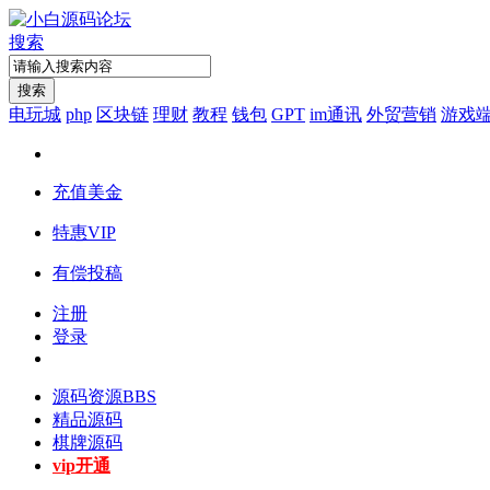
搜索
搜索
电玩城
php
区块链
理财
教程
钱包
GPT
im通讯
外贸营销
游戏
充值美金
特惠VIP
有偿投稿
注册
登录
源码资源
BBS
精品源码
棋牌源码
vip开通