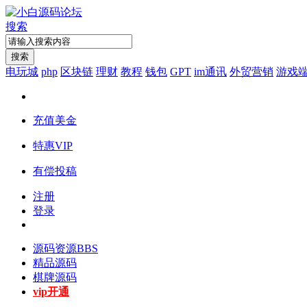
搜索
搜索
电玩城
php
区块链
理财
教程
钱包
GPT
im通讯
外贸营销
游戏
充值美金
特惠VIP
有偿投稿
注册
登录
源码资源
BBS
精品源码
棋牌源码
vip开通