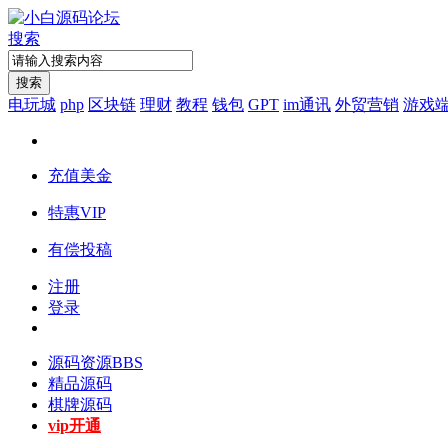
搜索
搜索
电玩城
php
区块链
理财
教程
钱包
GPT
im通讯
外贸营销
游戏
充值美金
特惠VIP
有偿投稿
注册
登录
源码资源
BBS
精品源码
棋牌源码
vip开通