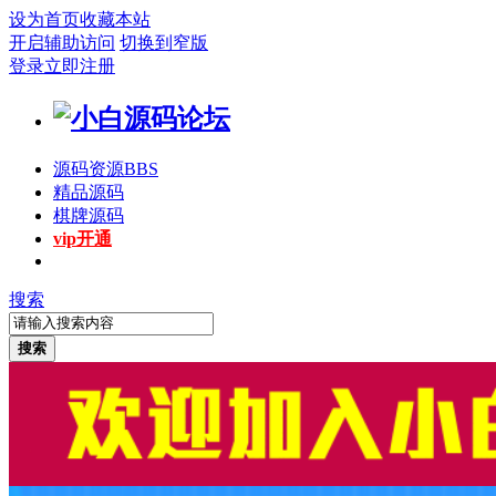
设为首页
收藏本站
开启辅助访问
切换到窄版
登录
立即注册
源码资源
BBS
精品源码
棋牌源码
vip开通
搜索
搜索