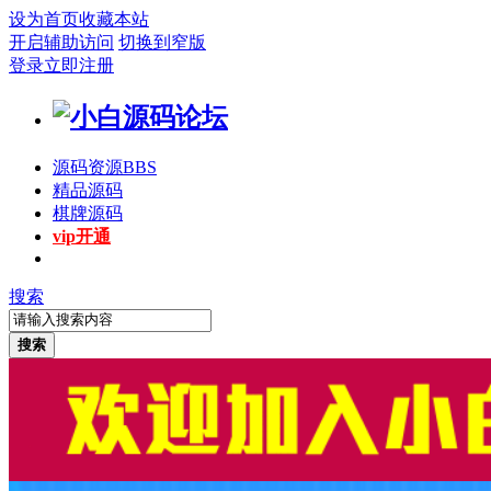
设为首页
收藏本站
开启辅助访问
切换到窄版
登录
立即注册
源码资源
BBS
精品源码
棋牌源码
vip开通
搜索
搜索