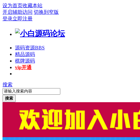
设为首页
收藏本站
开启辅助访问
切换到窄版
登录
立即注册
源码资源
BBS
精品源码
棋牌源码
vip开通
搜索
搜索