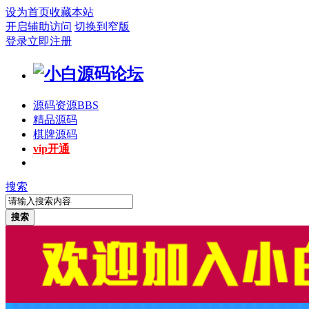
设为首页
收藏本站
开启辅助访问
切换到窄版
登录
立即注册
源码资源
BBS
精品源码
棋牌源码
vip开通
搜索
搜索