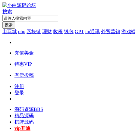
搜索
搜索
电玩城
php
区块链
理财
教程
钱包
GPT
im通讯
外贸营销
游戏
充值美金
特惠VIP
有偿投稿
注册
登录
源码资源
BBS
精品源码
棋牌源码
vip开通