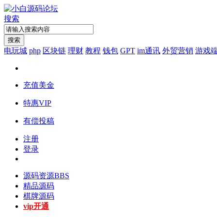
搜索
搜索
电玩城
php
区块链
理财
教程
钱包
GPT
im通讯
外贸营销
游戏
充值美金
特惠VIP
有偿投稿
注册
登录
源码资源
BBS
精品源码
棋牌源码
vip开通