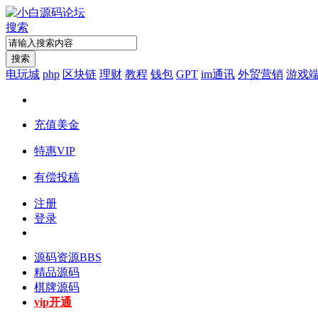
搜索
搜索
电玩城
php
区块链
理财
教程
钱包
GPT
im通讯
外贸营销
游戏
充值美金
特惠VIP
有偿投稿
注册
登录
源码资源
BBS
精品源码
棋牌源码
vip开通