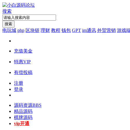
搜索
搜索
电玩城
php
区块链
理财
教程
钱包
GPT
im通讯
外贸营销
游戏
充值美金
特惠VIP
有偿投稿
注册
登录
源码资源
BBS
精品源码
棋牌源码
vip开通