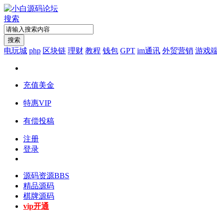
搜索
搜索
电玩城
php
区块链
理财
教程
钱包
GPT
im通讯
外贸营销
游戏
充值美金
特惠VIP
有偿投稿
注册
登录
源码资源
BBS
精品源码
棋牌源码
vip开通