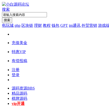
搜索
搜索
电玩城
php
区块链
理财
教程
钱包
GPT
im通讯
外贸营销
游戏
充值美金
特惠VIP
有偿投稿
注册
登录
源码资源
BBS
精品源码
棋牌源码
vip开通