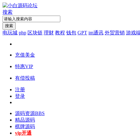
搜索
搜索
电玩城
php
区块链
理财
教程
钱包
GPT
im通讯
外贸营销
游戏
充值美金
特惠VIP
有偿投稿
注册
登录
源码资源
BBS
精品源码
棋牌源码
vip开通