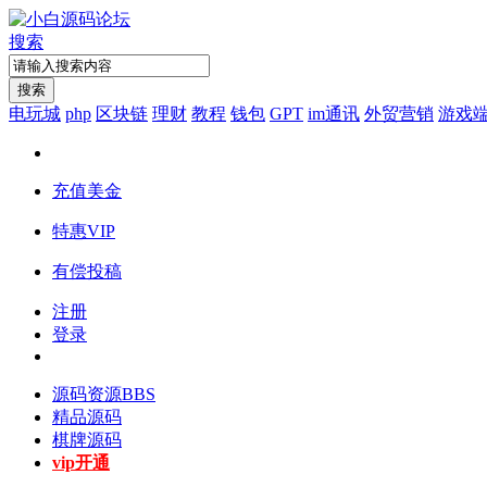
搜索
搜索
电玩城
php
区块链
理财
教程
钱包
GPT
im通讯
外贸营销
游戏
充值美金
特惠VIP
有偿投稿
注册
登录
源码资源
BBS
精品源码
棋牌源码
vip开通