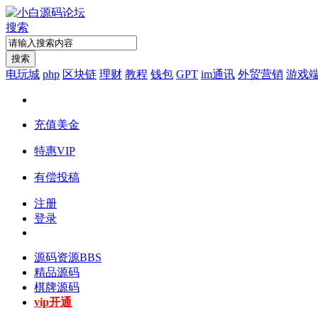
搜索
搜索
电玩城
php
区块链
理财
教程
钱包
GPT
im通讯
外贸营销
游戏
充值美金
特惠VIP
有偿投稿
注册
登录
源码资源
BBS
精品源码
棋牌源码
vip开通