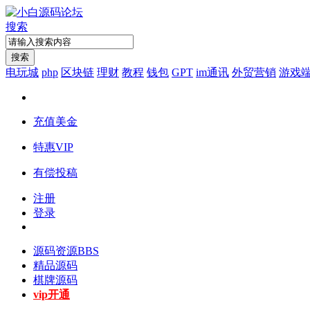
搜索
搜索
电玩城
php
区块链
理财
教程
钱包
GPT
im通讯
外贸营销
游戏
充值美金
特惠VIP
有偿投稿
注册
登录
源码资源
BBS
精品源码
棋牌源码
vip开通