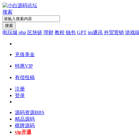
搜索
搜索
电玩城
php
区块链
理财
教程
钱包
GPT
im通讯
外贸营销
游戏
充值美金
特惠VIP
有偿投稿
注册
登录
源码资源
BBS
精品源码
棋牌源码
vip开通