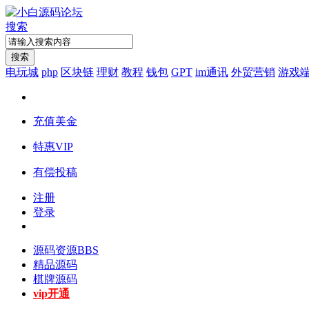
搜索
搜索
电玩城
php
区块链
理财
教程
钱包
GPT
im通讯
外贸营销
游戏
充值美金
特惠VIP
有偿投稿
注册
登录
源码资源
BBS
精品源码
棋牌源码
vip开通