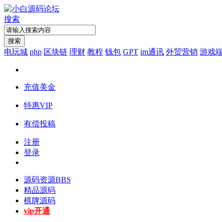
搜索
搜索
电玩城
php
区块链
理财
教程
钱包
GPT
im通讯
外贸营销
游戏
充值美金
特惠VIP
有偿投稿
注册
登录
源码资源
BBS
精品源码
棋牌源码
vip开通