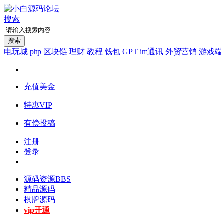
搜索
搜索
电玩城
php
区块链
理财
教程
钱包
GPT
im通讯
外贸营销
游戏
充值美金
特惠VIP
有偿投稿
注册
登录
源码资源
BBS
精品源码
棋牌源码
vip开通