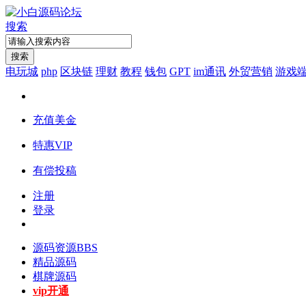
搜索
搜索
电玩城
php
区块链
理财
教程
钱包
GPT
im通讯
外贸营销
游戏
充值美金
特惠VIP
有偿投稿
注册
登录
源码资源
BBS
精品源码
棋牌源码
vip开通