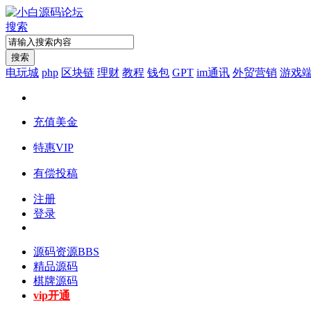
搜索
搜索
电玩城
php
区块链
理财
教程
钱包
GPT
im通讯
外贸营销
游戏
充值美金
特惠VIP
有偿投稿
注册
登录
源码资源
BBS
精品源码
棋牌源码
vip开通