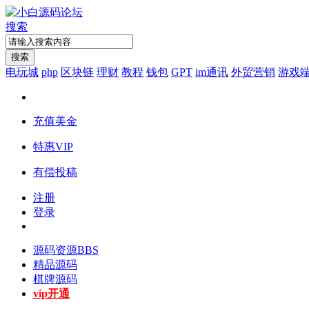
搜索
搜索
电玩城
php
区块链
理财
教程
钱包
GPT
im通讯
外贸营销
游戏
充值美金
特惠VIP
有偿投稿
注册
登录
源码资源
BBS
精品源码
棋牌源码
vip开通