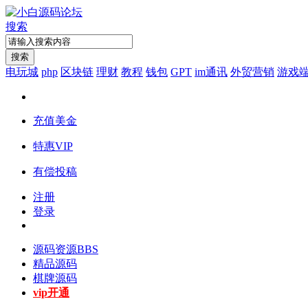
搜索
搜索
电玩城
php
区块链
理财
教程
钱包
GPT
im通讯
外贸营销
游戏
充值美金
特惠VIP
有偿投稿
注册
登录
源码资源
BBS
精品源码
棋牌源码
vip开通