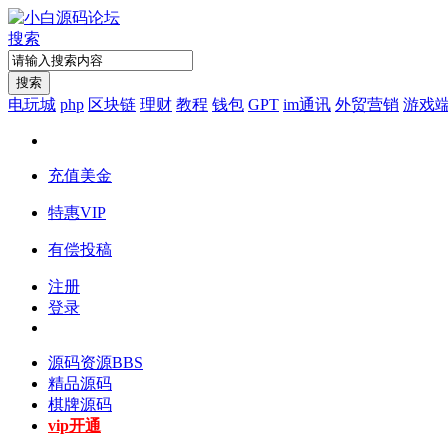
搜索
搜索
电玩城
php
区块链
理财
教程
钱包
GPT
im通讯
外贸营销
游戏
充值美金
特惠VIP
有偿投稿
注册
登录
源码资源
BBS
精品源码
棋牌源码
vip开通